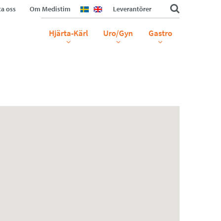
a oss
Om Medistim
Leverantörer
Hjärta-Kärl
Uro/Gyn
Gastro