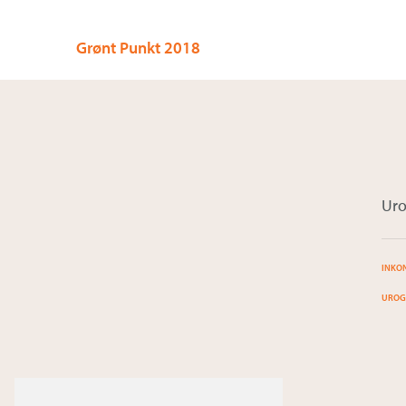
kirurgi
Grønt Punkt 2018
Ur
INKO
UROG