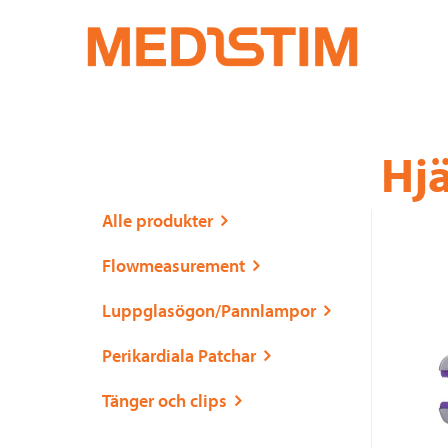
Medistim.se
återförsäljare
av
medicinsk
Hoppa
Font
Hjä
till
size
utrustning
innehåll
tip
Alle produkter
och
Flowmeasurement
förbrukningsvar
Luppglasögon/Pannlampor
Perikardiala Patchar
inom
Tänger och clips