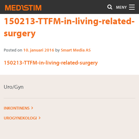
MENY
Hoppa
Font
150213-TTFM-in-living-related-
Hjärta-Kärl
till
size
surgery
Uro/Gyn
innehåll
tip
Gastro
Posted on
10. januari 2016
by
Smart Media AS
150213-TTFM-in-living-related-surgery
Kontakta oss
Om Medistim
Uro/Gyn
About Medistim
Leverantörer
INKONTINENS
UROGYNEKOLOGI