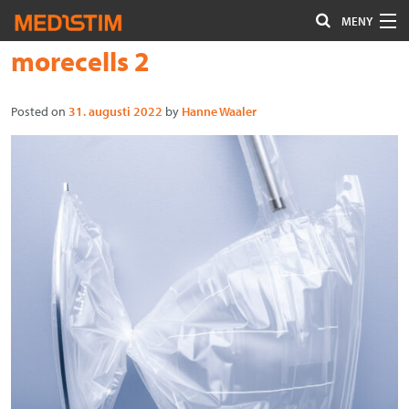
MENY
Hoppa
Font
morecells 2
Hjärta-Kärl
till
size
Uro/Gyn
innehåll
tip
Posted on
31. augusti 2022
by
Hanne Waaler
Gastro
Kontakta oss
Om Medistim
About Medistim
Leverantörer