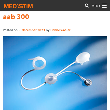
MENY
Hoppa
Font
aab 300
Hjärta-Kärl
till
size
Uro/Gyn
innehåll
tip
Posted on
5. december 2023
by
Hanne Waaler
Gastro
Kontakta oss
Om Medistim
About Medistim
Leverantörer