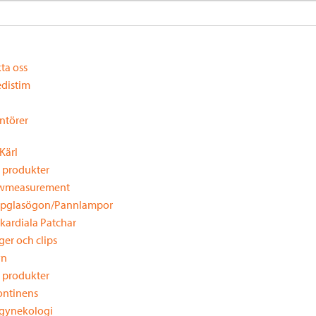
ta oss
distim
ntörer
Kärl
a produkter
wmeasurement
pglasögon/Pannlampor
ikardiala Patchar
ger och clips
yn
a produkter
ontinens
gynekologi