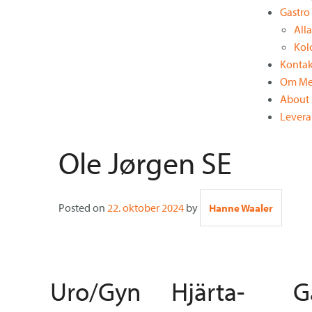
Gastro
MAC:
All
Hold
Kol
CMD
Kontak
and
Om Me
press
About 
+
Levera
(plus)
to
Ole Jørgen SE
enlarge
or
-
(minus)
Posted on
22. oktober 2024
by
Hanne Waaler
to
shrink.
Uro/Gyn
Hjärta-
G