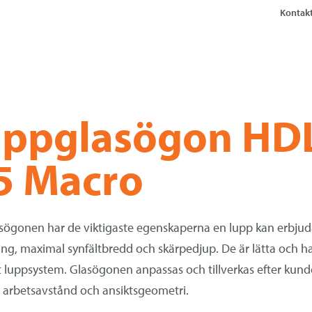
Kontakt
uppglasögon HD
5 Macro
or
ögonen har de viktigaste egenskaperna en lupp kan erbjud
ng, maximal synfältbredd och skärpedjup. De är lätta och ha
luppsystem. Glasögonen anpassas och tillverkas efter kun
a arbetsavstånd och ansiktsgeometri.