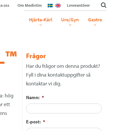
a oss
Om Medistim
Leverantörer
Hjärta-Kärl
Uro/Gyn
Gastro
L™
Frågor
Har du frågor om denna produkt?
Fyll i dina kontaktuppgifter så
kontaktar vi dig.
a: hög
Namn:
*
r ett
dens
E-post:
*