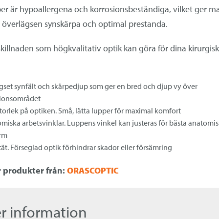
per är hypoallergena och korrosionsbeständiga, vilket ger m
 överlägsen synskärpa och optimal prestanda.
killnaden som högkvalitativ optik kan göra för dina kirurgis
gset synfält och skärpedjup som ger en bred och djup vy över
ionsområdet
torlek på optiken. Små, lätta lupper för maximal komfort
miska arbetsvinklar. Luppens vinkel kan justeras för bästa anatomi
rm
ät. Förseglad optik förhindrar skador eller försämring
er produkter från:
ORASCOPTIC
r information