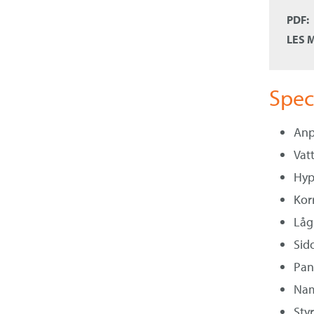
PDF:
LES 
Spec
Anp
Vat
Hyp
Kor
Låg 
Sid
Pa
Nam
Sty