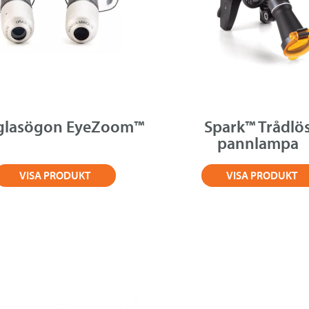
glasögon EyeZoom™
Spark™ Trådlö
pannlampa
VISA PRODUKT
VISA PRODUKT