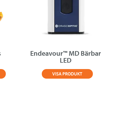
s
Endeavour™ MD Bärbar
LED
VISA PRODUKT