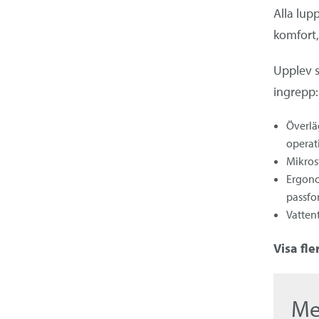
kirurgi
Alla lup
komfort,
Upplev s
ingrepp:
Överlä
operat
Mikros
Ergono
passfo
Vattent
Visa fl
Me