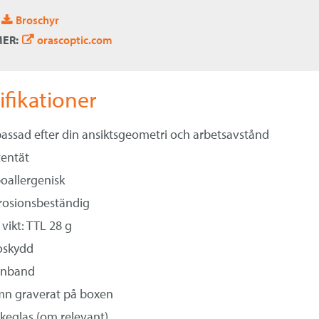
Broschyr
MER:
orascoptic.com
ifikationer
assad efter din ansiktsgeometri och arbetsavstånd
tentät
oallergenisk
rosionsbeständig
vikt: TTL 28 g
oskydd
nnband
n graverat på boxen
rkeglas (om relevant)