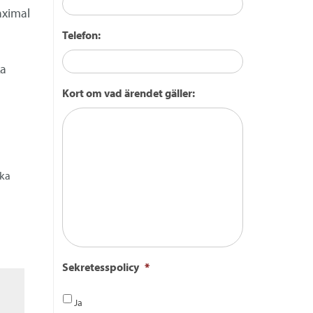
aximal
Telefon:
ka
Kort om vad ärendet gäller:
ska
Sekretesspolicy
*
Ja